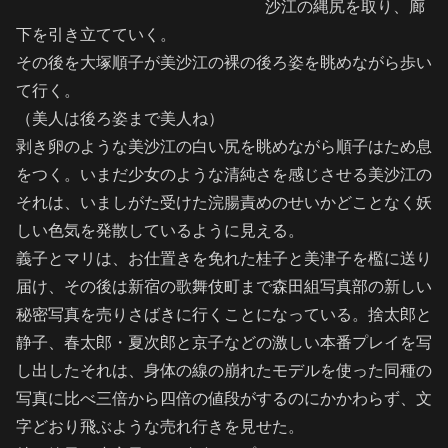
沙江の縄尻を取り、廊
下を引き立てていく。
その後を大塚順子が美沙江の裸の後ろ姿を眺めながら歩い
て行く。
（美人は後ろ姿まで美人ね）
剥き卵のような美沙江の白い尻を眺めながら順子はため息
をつく。いまだ少女のような清純さを感じさせる美沙江の
それは、いましがた受けた浣腸責めのせいかどことなく妖
しい色気を発散しているように見える。
義子とマリは、お仕置きを免れた桂子と美津子を檻に送り
届け、その後は新宿の歌舞伎町まで森田組写真部の新しい
秘密写真を売りさばきに行くことになっている。捨太郎と
静子、春太郎・夏次郎と京子などの激しい本番プレイを写
し出したそれは、身体の線の崩れたモデルを使った同種の
写真に比べ三倍から四倍の値段がするのにかかわらず、文
字どおり飛ぶような売れ行きを見せた。