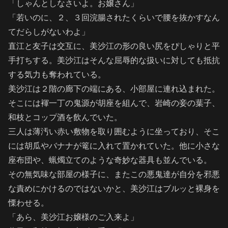
「しゃんとしなさいよ。お嬢さん」
「若いのに、２、３回浣腸されたくらいで腰を抜かすなん
てだらしがないわよ」
直江と友子は交互に、美沙江の形の良い尻をぴしゃりと平
手打ちする。美沙江はそんな屈辱的な扱いに対しても抵抗
する気力も奪われている。
美沙江は２階の廊下の端にある、小部屋に連れ込まれた。
そこには褌一丁の鬼源が胡座を組んで、岩崎の妾の葉子、
和枝とコップ酒を飲んでいた。
三人は薄汚い赤い敷物を取り囲むように坐っており、そこ
には胡瓜やバナナが篭に入れて置かれていた。他に小さな
座布団や、蝋燭立てのような奇妙な器具も並んでいる。
その無気味な部屋の様子に、またこの悪鬼達が自分を邪悪
な責めにかけるのではないかと、美沙江はブルッと裸身を
慄わせる。
「あら、美沙江お嬢様のご入来よ」