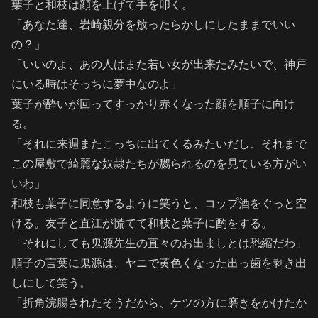
葉子と和枝は顔を上げて手を叩く。
「あなた達、岩崎親分を放ったらかしにしたままでいい
の？」
「いいのよ、あの人はまた若い女が出来たみたいで、神戸
にいる時はそっちに夢中なのよ」
葉子が酔いが回ってすっかり赤くなった顔を順子に向け
る。
「それに来週またこっちに出てくるみたいだし、それまで
この屋敷で綺麗な奴隷たちが嬲られるのを見ている方がい
いわ」
和枝も葉子に同意するように笑うと、コップ酒をぐっと空
ける。友子と直江が慌てて和枝と葉子に酌をする。
「それにしても鬼源先生の直々のお出ましとは恐縮だわ」
順子の言葉に鬼源は、ヤニで黄色くなった出っ歯を剥き出
しにして笑う。
「折角浣腸されたそうだから、ケツの方に磨きをかけたか