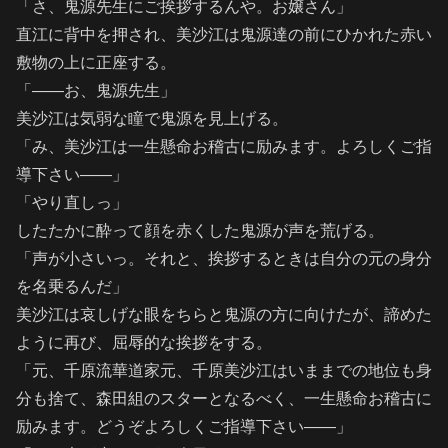
「さ、鬼源先生にご挨拶するんや。お嬢さん」
直江に背中を押され、美沙江は鬼源達の前にひかれた赤い
敷物の上に正座する。
「――お、鬼源先生」
美沙江は気弱な瞳で鬼源を見上げる。
「み、美沙江は一生懸命お稽古に励みます。よろしくご指
導下さい――」
「やり直しっ」
したたかに酔って顔を赤くした鬼源が声を荒げる。
「声が小さいっ。それと、挨拶するときは自分の元の身分
を名乗るんだ」
美沙江は哀しげな眼をちらと鬼源の方に向けたが、諦めた
ように再び、屈辱的な挨拶をする。
「元、千原流華道家元、千原美沙江はいままでの地位も身
分も捨て、森田組のスターとなるべく、一生懸命お稽古に
励みます。どうぞよろしくご指導下さい――」