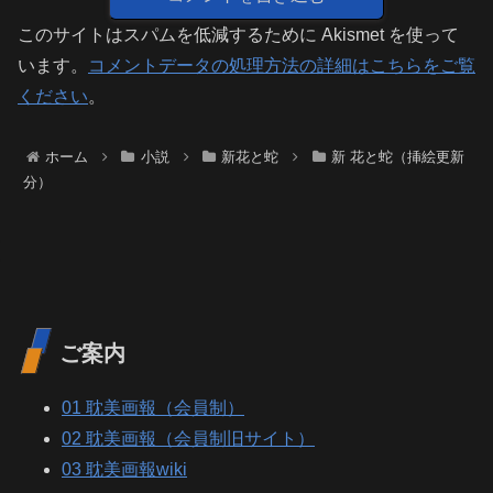
このサイトはスパムを低減するために Akismet を使って
います。
コメントデータの処理方法の詳細はこちらをご覧
ください
。
ホーム
小説
新花と蛇
新 花と蛇（挿絵更新
分）
ご案内
01 耽美画報（会員制）
02 耽美画報（会員制旧サイト）
03 耽美画報wiki