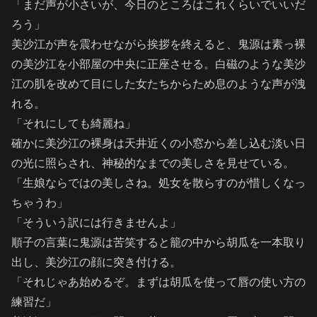
「まだ声が小さいが、今日のところはこれくらいでいいだ
ろう」
美沙江が声を震わせながら挨拶を終えると、鬼源は素っ裸
の美沙江を小部屋の中央に正座させる。白磁のような美沙
江の肌を改めて目にした女たちからため息のような声が洩
れる。
「それにしても綺麗ね」
確かに美沙江の裸身は天井近くの小窓から差し込む淡い日
の光に照らされ、神秘的なまでの美しさを見せている。
「生娘ならではの美しさね。処女を散らすのが惜しくなっ
ちゃうわ」
「そういう訳には行きませんよ」
順子の言葉に鬼源は苦笑すると籠の中から胡瓜を一本取り
出し、美沙江の顔に突き付ける。
「それじゃあ始めるぞ。まずは胡瓜を使って唇の使い方の
練習だ」