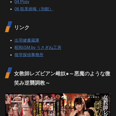
04 Pixiv
06 耽美画報（別館）
リンク
出羽健書蔵庫
昭和iSM by うさぎね工房
狼堂探偵事務所
女教師レズビアン雌奴●～悪魔のような微
笑み逆襲調教～