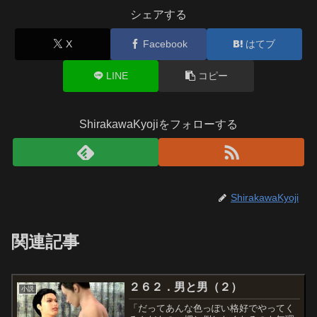
シェアする
X
Facebook
はてブ
LINE
コピー
ShirakawaKyojiをフォローする
ShirakawaKyoji
関連記事
２６２．男と男（２）
小説
「だってあんな色っぽい格好でやってく