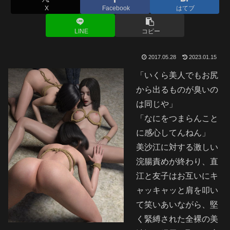
X
Facebook
はてブ
LINE
コピー
2017.05.28
2023.01.15
「いくら美人でもお尻
から出るものが臭いの
は同じや」
「なにをつまらんこと
に感心してんねん」
美沙江に対する激しい
浣腸責めが終わり、直
江と友子はお互いにキ
ャッキャッと肩を叩い
て笑いあいながら、堅
く緊縛された全裸の美