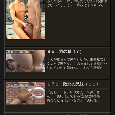
るんだもの。押し倒したくなるのも無理
はないでしょう」 和枝はそう言って一
同を笑わせる。友子や直江までが客の女
たちに混じって笑っているのを見た義子
が顔をしかめる。「あいつら、何を考え
てるんや。ここは止める立...
８５．酒の肴（７）
新 花と蛇（挿絵更新分）
「人が集まって来たせいか、随分狭苦し
くなって来たな。このままじゃ撮影がや
りにくいかも知れん。これなら最初から
大広間に連れ込んだ方が良かったな」田
代が森田にそう言うが、森田は「大丈夫
でしょう。これくらい観客がいた方がか
１７１．敗北の兄妹（１１）
えって盛り上がりますよ」...
新 花と蛇（挿絵更新分）
「ああ……き、絹代さん、久美子さ
ん……美紀はとても不思議な気持ち……
あなたたちはどうなの」「美紀様……
き、絹代も同じですわ」「わ、私
も……」淫らな演技を続ける三人の美女
たちは次第に必死になってきたように、