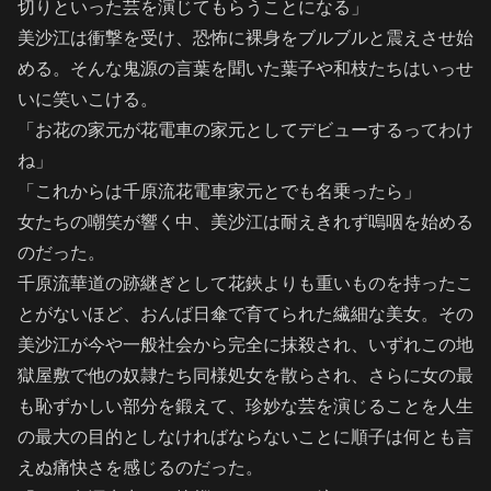
切りといった芸を演じてもらうことになる」
美沙江は衝撃を受け、恐怖に裸身をブルブルと震えさせ始
める。そんな鬼源の言葉を聞いた葉子や和枝たちはいっせ
いに笑いこける。
「お花の家元が花電車の家元としてデビューするってわけ
ね」
「これからは千原流花電車家元とでも名乗ったら」
女たちの嘲笑が響く中、美沙江は耐えきれず嗚咽を始める
のだった。
千原流華道の跡継ぎとして花鋏よりも重いものを持ったこ
とがないほど、おんば日傘で育てられた繊細な美女。その
美沙江が今や一般社会から完全に抹殺され、いずれこの地
獄屋敷で他の奴隷たち同様処女を散らされ、さらに女の最
も恥ずかしい部分を鍛えて、珍妙な芸を演じることを人生
の最大の目的としなければならないことに順子は何とも言
えぬ痛快さを感じるのだった。