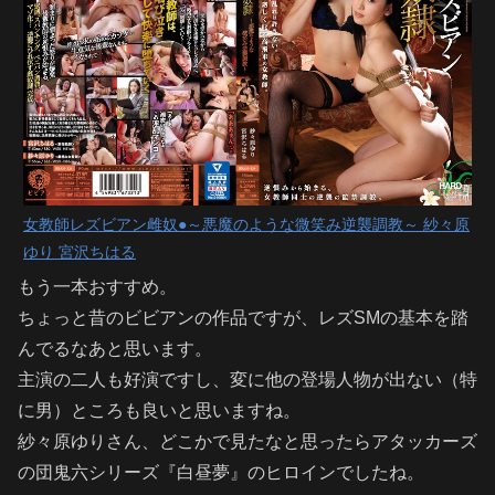
女教師レズビアン雌奴●～悪魔のような微笑み逆襲調教～ 紗々原
ゆり 宮沢ちはる
もう一本おすすめ。
ちょっと昔のビビアンの作品ですが、レズSMの基本を踏
んでるなあと思います。
主演の二人も好演ですし、変に他の登場人物が出ない（特
に男）ところも良いと思いますね。
紗々原ゆりさん、どこかで見たなと思ったらアタッカーズ
の団鬼六シリーズ『白昼夢』のヒロインでしたね。