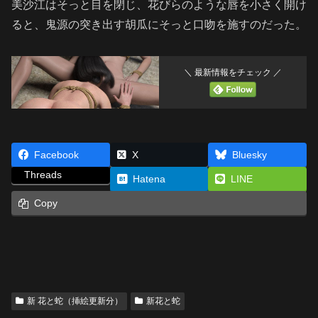
美沙江はそっと目を閉じ、花びらのような唇を小さく開け
ると、鬼源の突き出す胡瓜にそっと口吻を施すのだった。
＼ 最新情報をチェック ／
Facebook
X
Bluesky
Threads
Hatena
LINE
Copy
新 花と蛇（挿絵更新分）
新花と蛇