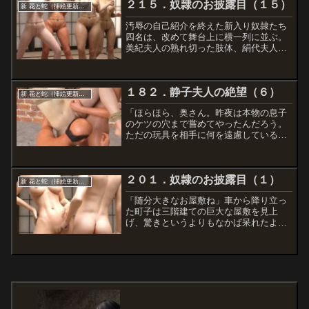
２１５．奴隷のお披露目（１５）
そんな言葉まで掛け合う。「お互いに
新 花と蛇（挿絵更新分）
声...
汚辱の自己紹介を終えた新入り奴隷たち
四名は、改めて舞台上に横一列に並ぶ。
美紀夫人の熟れ切った肢体、絹代夫人の
淑やかさを湛えた裸身、久美子の若鮎の
ような肉体、そしてダミヤの神々しいま
での白磁の裸体――それぞれ個性に満ち
１８２．静子夫人の絶望（６）
た四つの裸像を目にした観...
新 花と蛇（挿絵更新分）
「ほらほら、奥さん。昨夜は本物の息子
のケツの穴まで嘗めてやったんだろう。
ただの玩具を相手に何を遠慮しているん
だい」朱美が美紀夫人の肩をどんと叩く
と、美紀夫人は苦しげな表情になり、張
り型から口を離す。「い、いけません
２０１．奴隷のお披露目（１）
わ。朱美さん。そんなに乱暴...
新 花と蛇（挿絵更新分）
「随分大きなお屋敷ね」車から降り立っ
た町子は三階建ての巨大な屋敷を見上
げ、驚きというよりもなかば呆れたよう
な声を出す。「いくら郊外とは言っても
東京都内にこれだけの土地を持っている
と、随分税金もかかるでしょうね」「そ
りゃあ伊豆とはだいぶ違うだ...