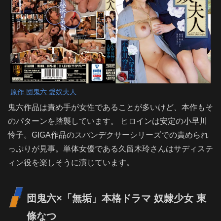
原作 団鬼六 愛奴夫人
鬼六作品は責め手が女性であることが多いけど、本作もそ
のパターンを踏襲しています。 ヒロインは安定の小早川
怜子。GIGA作品のスパンデクサーシリーズでの責められ
っぷりが見事。単体女優である久留木玲さんはサディステ
ィン役を楽しそうに演じています。
団鬼六×「無垢」本格ドラマ 奴隷少女 東
條なつ