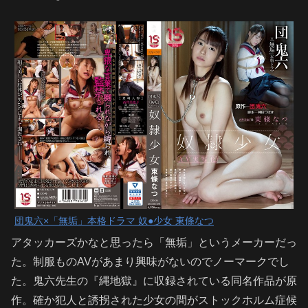
団鬼六×「無垢」本格ドラマ 奴●少女 東條なつ
アタッカーズかなと思ったら「無垢」というメーカーだっ
た。制服ものAVがあまり興味がないのでノーマークでし
た。鬼六先生の『縄地獄』に収録されている同名作品が原
作。確か犯人と誘拐された少女の間がストックホルム症候