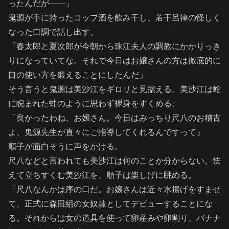
ったんだが――」
鬼源が手に持ったコップ酒を飲み干し、若干呂律の怪しく
なった口調で話し出す。
「春太郎と夏次郎が今朝から珠江夫人の調教にかかりっき
りになっていてな。それで今日はお嬢さんの方は徹底的に
口の使い方を鍛えることにしたんだ」
そう言うと鬼源は美沙江をギロリと見据える。美沙江は蛇
に睨まれた蛙のように思わず裸身をすくめる。
「良かったわね、お嬢さん。今日はみっちり尺八のお稽古
よ、鬼源先生が直々にご指導してくれるんですって」
順子が面白そうに声をかける。
尺八などと言われても美沙江は何のことか分からない。怯
えて立ちすくむ美沙江を、順子は楽しげに眺める。
「尺八なんかは序の口だ。お嬢さんは近々水揚げをすませ
て、正式に森田組の女奴隷としてデビューすることにな
る。それからは女の道具を使って卵産みや卵割り、バナナ