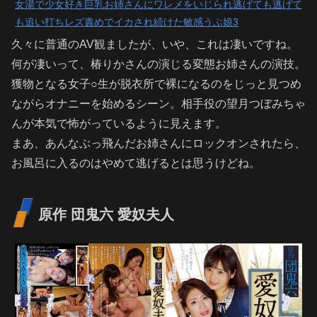
女湯で少女好き巨乳お姉さんにワレメをいじられ逃げても逃げて
も追い打ちレズ責めでイカされ続けた敏感うぶ娘3
久々に普通のAV観ましたが、いや、これは凄いですね。
何が凄いって、椿りかさんの演じる変態お姉さんの演技。
獲物となる女子○生が脱衣所で裸になるのをじっと見つめ
ながらオナニーを始めるシーン。相手役の望月つぼみちゃ
んが本気で怖がっているように見えます。
まあ、あんなぶっ飛んだお姉さんにロックオンされたら、
お風呂に入るのはやめて逃げるとは思うけどね。
原作 団鬼六 愛奴夫人