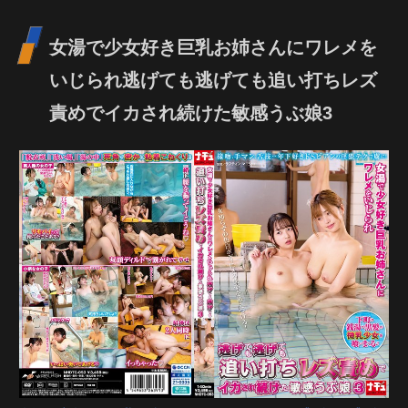
女湯で少女好き巨乳お姉さんにワレメを
いじられ逃げても逃げても追い打ちレズ
責めでイカされ続けた敏感うぶ娘3