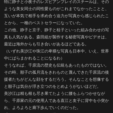
特に静子と小夜子のレズビアンプレイのスチールは、その
ような美女同士の同性愛ものがこれまでなかったことと、
互いが本気で相手を求め合う迫力が写真から感じられたこ
とから、一種のベストセラーになっていた。
この他、静子と京子、静子と桂子といった組み合わせの写
真も人気がある。森田組が製作する秘密写真やビデオは、
最近は海外からも引き合いがあるほどである。
（いずれ美沙江や珠江の卑猥な写真も日本中、いえ、世界
中にばらまかれることになるわ）
そうなれば、千原流の歴史も伝統もあったものではない。
その時、順子の孤月流をきわものと蔑んできた千原流の後
援者たちがどんな顔をするだろう。そんなことを想像する
と順子は気分が浮き立つのをとめようがないほどだ。
美沙江は精も根も尽き果てたように腰をふらつかせなが
ら、千原家の元の使用人である直江と友子に背中を小突か
れ、よろよろと廊下歩んでいくのだった。