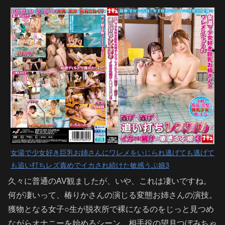
女湯で少女好き巨乳お姉さんにワレメをいじられ逃げても逃げて
も追い打ちレズ責めでイカされ続けた敏感うぶ娘3
久々に普通のAV観ましたが、いや、これは凄いですね。
何が凄いって、椿りかさんの演じる変態お姉さんの演技。
獲物となる女子○生が脱衣所で裸になるのをじっと見つめ
ながらオナニーを始めるシーン。相手役の望月つぼみちゃ