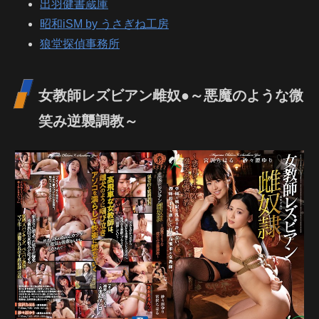
出羽健書蔵庫
昭和iSM by うさぎね工房
狼堂探偵事務所
女教師レズビアン雌奴●～悪魔のような微
笑み逆襲調教～