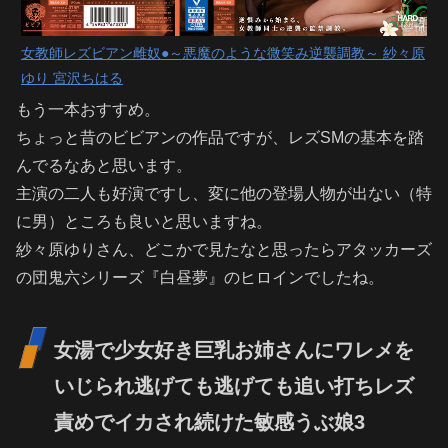
女教師レズビアン雌奴●～悪魔のような微笑み逆襲調教～ 紗々原
ゆり 宮沢ちはる
もう一本おすすめ。
ちょっと昔のビビアンの作品ですが、レズSMの基本を踏
んでるなあと思います。
主演の二人も好演ですし、変に他の登場人物が出ない（特
に男）ところも良いと思いますね。
紗々原ゆりさん、どこかで見たなと思ったらアタッカーズ
の団鬼六シリーズ『白昼夢』のヒロインでしたね。
女湯で少女好き巨乳お姉さんにワレメを
いじられ逃げても逃げても追い打ちレズ
責めでイカされ続けた敏感うぶ娘3