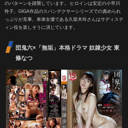
のパターンを踏襲しています。 ヒロインは安定の小早川
怜子。GIGA作品のスパンデクサーシリーズでの責められ
っぷりが見事。単体女優である久留木玲さんはサディステ
ィン役を楽しそうに演じています。
団鬼六×「無垢」本格ドラマ 奴隷少女 東
條なつ