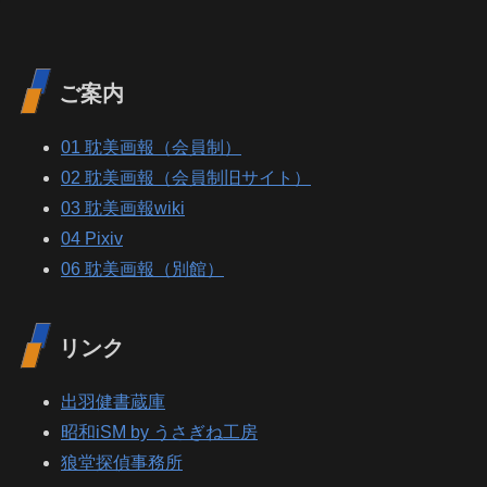
ご案内
01 耽美画報（会員制）
02 耽美画報（会員制旧サイト）
03 耽美画報wiki
04 Pixiv
06 耽美画報（別館）
リンク
出羽健書蔵庫
昭和iSM by うさぎね工房
狼堂探偵事務所