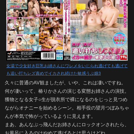
女湯で少女好き巨乳お姉さんにワレメをいじられ逃げても逃げて
も追い打ちレズ責めでイカされ続けた敏感うぶ娘3
久々に普通のAV観ましたが、いや、これは凄いですね。
何が凄いって、椿りかさんの演じる変態お姉さんの演技。
獲物となる女子○生が脱衣所で裸になるのをじっと見つめ
ながらオナニーを始めるシーン。相手役の望月つぼみちゃ
んが本気で怖がっているように見えます。
まあ、あんなぶっ飛んだお姉さんにロックオンされたら、
お風呂に入るのはやめて逃げるとは思うけどね。