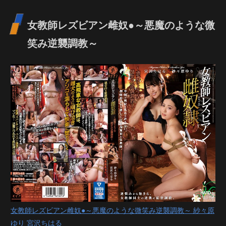
女教師レズビアン雌奴●～悪魔のような微
笑み逆襲調教～
女教師レズビアン雌奴●～悪魔のような微笑み逆襲調教～ 紗々原
ゆり 宮沢ちはる