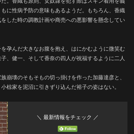
いた。香織も原則、女奴隷を犯す際はスキン着用を義
ともに性病予防の意味もあるようだ。もちろん、香織
気をした時の調教計画や商売への悪影響を懸念してい
子を孕んだ大きなお腹を抱え、はにかむように微笑む
佳子、健一、そして香奈の四人が祝福するように二人
家族崩壊のそもそもの切っ掛けを作った加藤達彦と、
、小椋家を泥沼に引きずり込んだ裕子の姿はない。
＼ 最新情報をチェック ／