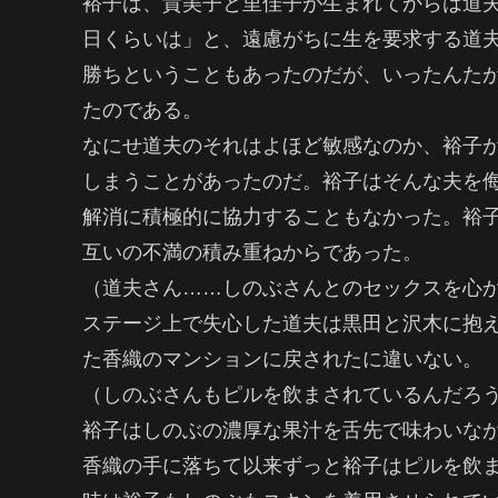
裕子は、貴美子と里佳子が生まれてからは道
日くらいは」と、遠慮がちに生を要求する道
勝ちということもあったのだが、いったんた
たのである。
なにせ道夫のそれはよほど敏感なのか、裕子
しまうことがあったのだ。裕子はそんな夫を
解消に積極的に協力することもなかった。裕
互いの不満の積み重ねからであった。
（道夫さん……しのぶさんとのセックスを心
ステージ上で失心した道夫は黒田と沢木に抱
た香織のマンションに戻されたに違いない。
（しのぶさんもピルを飲まされているんだろ
裕子はしのぶの濃厚な果汁を舌先で味わいな
香織の手に落ちて以来ずっと裕子はピルを飲