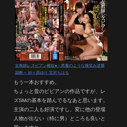
女教師レズビアン雌奴●～悪魔のような微笑み逆襲
調教～ 紗々原ゆり 宮沢ちはる
もう一本おすすめ。
ちょっと昔のビビアンの作品ですが、レ
ズSMの基本を踏んでるなあと思います。
主演の二人も好演ですし、変に他の登場
人物が出ない（特に男）ところも良いと