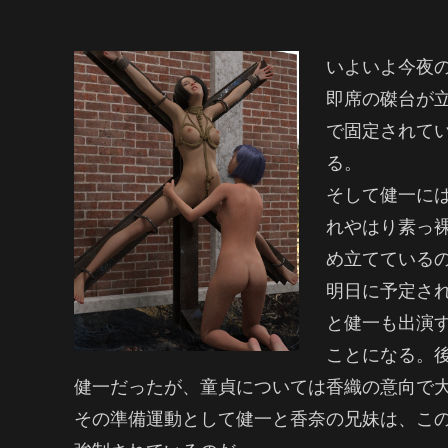
いよいよ今夜
即席の磔台が
で固定されて
る。
そして健一に
れやはり素っ
め立てている
明日に予定さ
と健一も出演
ことになる。
健一だったが、童貞については香織の意向で
その準備運動として健一と香奈の兄妹は、こ