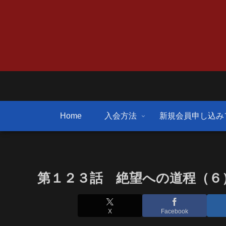
Home
入会方法
新規会員申し込み
第１２３話 絶望への道程（６
X
Facebook