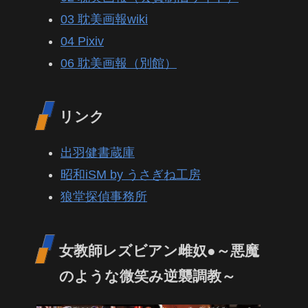
03 耽美画報wiki
04 Pixiv
06 耽美画報（別館）
リンク
出羽健書蔵庫
昭和iSM by うさぎね工房
狼堂探偵事務所
女教師レズビアン雌奴●～悪魔
のような微笑み逆襲調教～