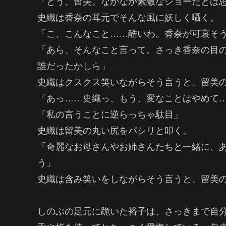
「どう、留美。なかなか素敵なショーだとは
史織は香奈の耳元でそんな風に妖しく囁く。
「こ、こんなこと……酷いわ。香奈が可哀そ
「あら、そんなこと言って。さっき香奈の目
誰だったかしら」
史織はクスクス笑いながらそう言うと、留美
「あっ……史織っ、もう、変なことはやめて
「私の言うことに逆らっちゃ駄目」
史織は留美の丸い尻をパシリと叩く。
「奇麗なお母さんやお姉さんたちと一緒に、
う」
史織は含み笑いをしながらそう言うと、留美
しのぶの足元に跪いた裕子は、さっきまで自