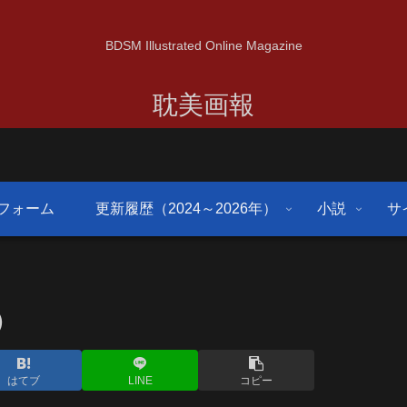
BDSM Illustrated Online Magazine
耽美画報
フォーム
更新履歴（2024～2026年）
小説
サ
）
はてブ
LINE
コピー