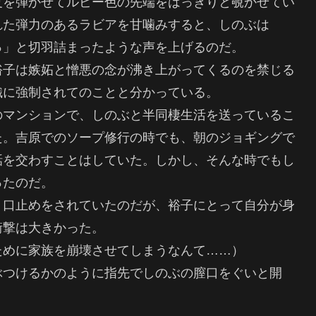
皮を弾かせてルビー色の先端をはっきりと覗かせてい
れた弾力のあるラビアを甘噛みすると、しのぶは
っ」と切羽詰まったような声を上げるのだ。
裕子は嫉妬と憎悪の念が沸き上がってくるのを禁じる
織に強制されてのことと分かっている。
のマンションで、しのぶと半同棲生活を送っているこ
た。吉原でのソープ修行の時でも、朝のジョギングで
話を交わすことはしていた。しかし、そんな時でもし
ったのだ。
く口止めをされていたのだが、裕子にとって自分が身
衝撃は大きかった。
ために家族を崩壊させてしまうなんて……）
ぶつけるかのように指先でしのぶの膣口をぐいと開