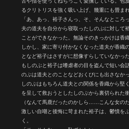
舌や指を使ってねちっこく愛撫している。包
るクリトリスを強く吸い上げ、幾重にも畳ま
「あ、あっ、裕子さんっ、そ、そんなところ
夫の道夫を自分から寝取ったしのぶに対して
ことができなかった。無論そのきっかけは香
しかし、家に寄り付かなくなった道夫が香織
となど裕子はさすがに想像すらしていなかっ
もしのぶと裕子は嗜虐者の目を盗んで短い会
のぶは道夫とのことなどおくびにも出さなか
しのぶはもちろん道夫との関係を香織から堅
を呈して救おうとしたしのぶから裏切られた
（なんて馬鹿だったのかしら……こんな女の
激しい自嘲と後悔に苛まれた裕子は、鬱憤を
く。