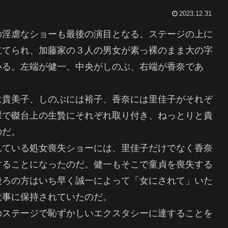
2023.12.31
の淫虐なショーも最後の演目となる。ステージの上に
立てられ、加藤家の３人の男女が素っ裸のまま大の字
いる。左端が健一、中央がしのぶ、右端が香奈であ
は貴美子、しのぶには裕子、香奈には里佳子がそれぞ
裸で磔台上の生贄にそれぞれ取り付き、ねっとりと責
のだ。
れている処女喪失ショーには、里佳子だけでなく香奈
することになったのだ。健一もそこで童貞を喪失する
後ろの方はいち早く誠一によって「女にされて」いた
大事に保持されていたのだ。
のステージで恥ずかしいエクスタシーに達することを