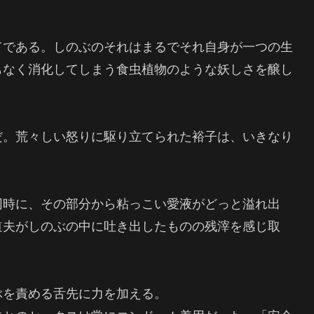
てである。しのぶのそれはまるでそれ自身が一つの生
もなく消化してしまう食虫植物のような妖しさを醸し
だ。荒々しい怒りに駆り立てられた裕子は、いきなり
同時に、その部分から粘っこい愛液がどっと溢れ出
道夫がしのぶの中に吐き出したものの残滓を感じ取
ぶを責める舌先に力を加える。