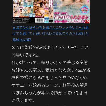
女湯で少女好き巨乳お姉さんにワレメをいじられ逃
げても逃げても追い打ちレズ責めでイカされ続けた
敏感うぶ娘3
久々に普通のAV観ましたが、いや、これ
は凄いですね。
何が凄いって、椿りかさんの演じる変態
お姉さんの演技。獲物となる女子○生が脱
衣所で裸になるのをじっと見つめながら
オナニーを始めるシーン。相手役の望月
つぼみちゃんが本気で怖がっているよう
に見えます。