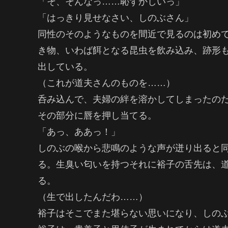
「そ、そんなっ……恥ずかしいっ」
「はっきり見せなさい、しのぶさん」
同性のそのようなものを間近で見るのは初め
き物、いわば餌となる昆虫を飲み込み、跡形
出している。
（これが道夫さんのものを……）
呑み込んで、夫婦の絆を溶かしてしまったの
その部分に唇を押し当てる。
「あっ、ああっ！」
しのぶの喉から悲鳴のような声が迸り出ると
る。生臭い匂いを持つそれに裕子の舌先は、
る。
（生で出したんだわ……）
裕子はそこでまた堪らない思いになり、しの