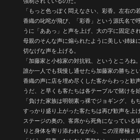
強制されているのだ。
「もっと色っぽく悶えなさい、彩香。左右の
香織の叱咤が飛び、「彩香」という源氏名で
うに「ああっ」と声を上げ、大の字に固定さ
母親のそんな声に煽られたように美しい姉妹
切なげな声を上げる。
「加藤家と小椋家の対抗戦、というところね
誰か一人でも我慢し通せたら加藤家の勝ちと
香織の声に店を埋め尽くした客からわっと歓
うだ、と早くも客たちは各テーブルで賭けを
「負けた家族は明朝素っ裸でジョギング、も
すっかり盛り上がった客たちは再び歓声を上
ステージの奥の、客席から死角になっている
りと身体を寄り添われながら、この淫靡極ま