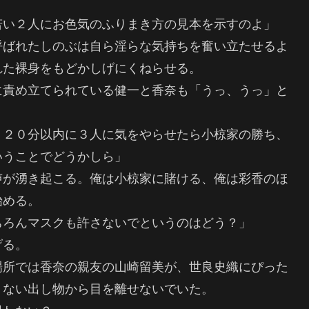
若い２人にお色気のふりまき方の見本を示すのよ」
呼ばれたしのぶは自ら淫らな気持ちを奮い立たせるよ
れた裸身をもどかしげにくねらせる。
に責め立てられている健一と香奈も「うっ、うっ」と
。２０分以内に３人に気をやらせたら小椋家の勝ち、
いうことでどうかしら」
声が湧き起こる。俺は小椋家に賭ける、俺は彩香のほ
始める。
ちろんマスクも許さないでというのはどう？」
げる。
場所では香奈の親友の山崎留美が、世良史織にぴった
りない出し物から目を離せないでいた。